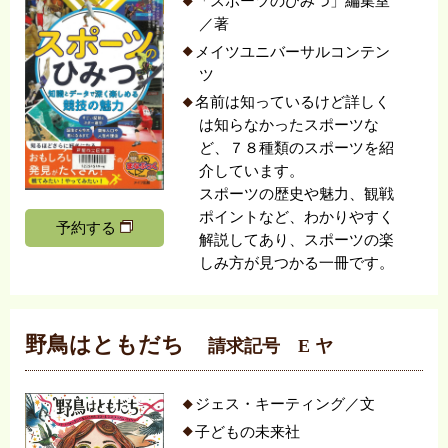
「スポーツのひみつ」編集室
／著
メイツユニバーサルコンテン
ツ
名前は知っているけど詳しく
は知らなかったスポーツな
ど、７８種類のスポーツを紹
介しています。
スポーツの歴史や魅力、観戦
ポイントなど、わかりやすく
予約する
解説してあり、スポーツの楽
しみ方が見つかる一冊です。
野鳥はともだち
請求記号 E ヤ
ジェス・キーティング／文
子どもの未来社