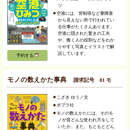
ツ
空港には、管制塔など乗降客
から見えない所で行われてい
る仕事がたくさんあります。
空港に隠された驚きの工夫
や、働く人の役割などをわか
りやすく写真とイラストで解
説しています。
予約する
モノの数えかた事典
請求記号 81 モ
こざき ゆう／文
ポプラ社
モノの数えかたには、そのモ
ノが昔どんな使われ方をして
いたか、また、もともとどん