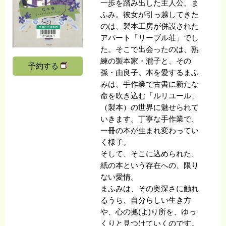
一歩を踏み出した主人公、ま
ふみ。彼女が引っ越してきた
のは、製本工房が併設された
アパート「リーブル荘」でし
た。そこで出会ったのは、熟
練の製本家・瀧子と、その
予約する
孫・由良子。本を愛するまふ
みは、手作業で古書に新たな
命を吹き込む「ルリユール」
（製本）の世界に魅せられて
いきます。丁寧な手作業で、
一冊の本が生まれ変わってい
く様子。
そして、そこに込められた、
紙の本という存在への、限り
ない愛情。
まふみは、その奥深さに触れ
るうち、自分らしい生き方
や、心の拠(よ)り所を、ゆっ
くりと見つけていくのです。