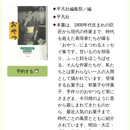
平凡社編集部／編
平凡社
本書は、1800年代生まれの巨
匠から現代の作家まで、時代
を超えた表現者たちが綴る
「おやつ」にまつわるエッセ
イ集です。甘いものを頬張
り、ふっと顔をほころばせ
る。そんな作家たちが、私た
予約する
ちとは変わらない一人の人間
として描かれています。登場
するお菓子は、和菓子や洋菓
子、手作りのおやつなど実に
さまざま。今川焼のように昔
から親しまれてきたものか
ら、最近人気のお菓子まで、
時代ごとの風景とともに紹介
されています。明治・大正・