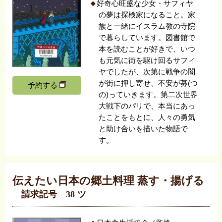
好奇心旺盛な少女・サフィヤ
の夢は探検家になること。家
族と一緒にイスラム教の寺院
で暮らしています。図書館で
本を読むことが好きで、いつ
も元気に街を駆け回るサフィ
ヤでしたが、次第に戦争の闇
が街に押し寄せ、不安が募(つ
予約する
の)っていきます。第二次世界
大戦下のパリで、本当にあっ
たことをもとに、人々の勇気
と助け合いを描いた物語で
す。
伝えたい日本の郷土料理 蒸す・揚げる
請求記号 38 ツ