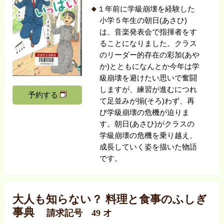
１年前に学級崩壊を経験した
小学５年生の朝日(あさひ)
は、音楽発表会で指揮者をす
ることになりました。クラス
のリーダー的存在の彩加(あや
か)とともになんとか今年は学
級崩壊を避けたい思いで奮闘
しますが、練習が進むにつれ
予約する
て足並みが揃(そろ)わず、再
び学級崩壊の危機が迫りま
す。朝日(あさひ)がクラスの
学級崩壊の危機を乗り越え、
成長していく姿を描いた物語
です。
大人も知らない？ 料理と食事のふしぎ
事典
請求記号 49 オ