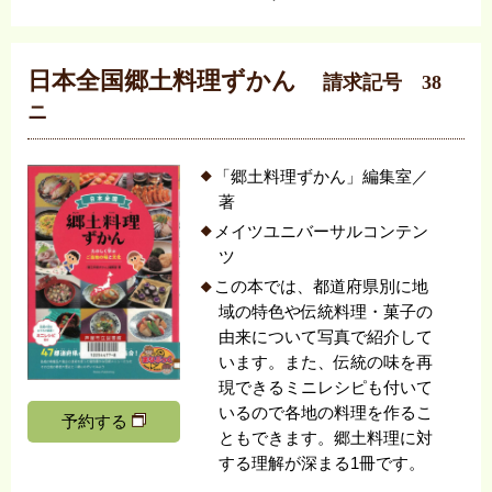
日本全国郷土料理ずかん
請求記号 38
ニ
「郷土料理ずかん」編集室／
著
メイツユニバーサルコンテン
ツ
この本では、都道府県別に地
域の特色や伝統料理・菓子の
由来について写真で紹介して
います。また、伝統の味を再
現できるミニレシピも付いて
いるので各地の料理を作るこ
予約する
ともできます。郷土料理に対
する理解が深まる1冊です。