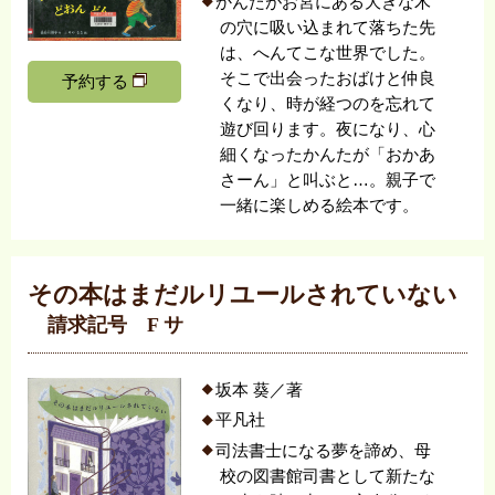
かんたがお宮にある大きな木
の穴に吸い込まれて落ちた先
は、へんてこな世界でした。
そこで出会ったおばけと仲良
予約する
くなり、時が経つのを忘れて
遊び回ります。夜になり、心
細くなったかんたが「おかあ
さーん」と叫ぶと…。親子で
一緒に楽しめる絵本です。
その本はまだルリユールされていない
請求記号 F サ
坂本 葵／著
平凡社
司法書士になる夢を諦め、母
校の図書館司書として新たな