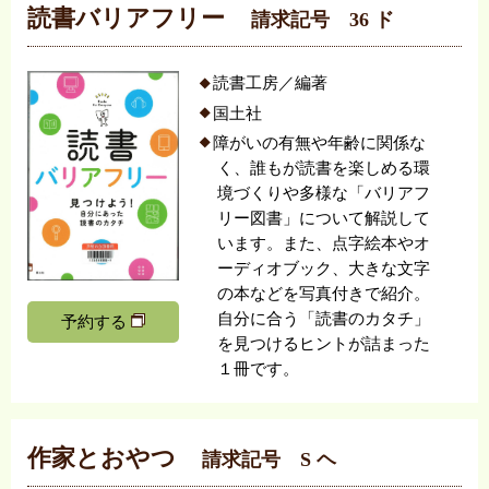
読書バリアフリー
請求記号 36 ド
読書工房／編著
国土社
障がいの有無や年齢に関係な
く、誰もが読書を楽しめる環
境づくりや多様な「バリアフ
リー図書」について解説して
います。また、点字絵本やオ
ーディオブック、大きな文字
の本などを写真付きで紹介。
自分に合う「読書のカタチ」
予約する
を見つけるヒントが詰まった
１冊です。
作家とおやつ
請求記号 S ヘ