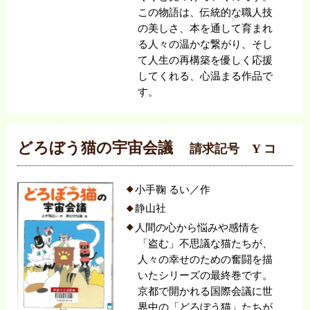
この物語は、伝統的な職人技
の美しさ、本を通して育まれ
る人々の温かな繋がり、そし
て人生の再構築を優しく応援
してくれる、心温まる作品で
す。
どろぼう猫の宇宙会議
請求記号 Y コ
小手鞠 るい／作
静山社
人間の心から悩みや感情を
「盗む」不思議な猫たちが、
人々の幸せのための奮闘を描
いたシリーズの最終巻です。
京都で開かれる国際会議に世
界中の「どろぼう猫」たちが