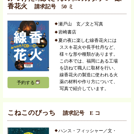
香花火
請求記号 50 ミ
瀬戸山 玄／文と写真
岩崎書店
夏の夜に楽しむ線香花火には
ススキ花火や長手牡丹など、
様々な形や種類があります。
この本では、福岡にある工場
を訪ねて職人に取材を行い、
線香花火の製造に使われる火
薬の材料や作り方について、
予約する
写真で紹介しています。
こねこのぴっち
請求記号 E コ
ハンス・フィッシャー／文・