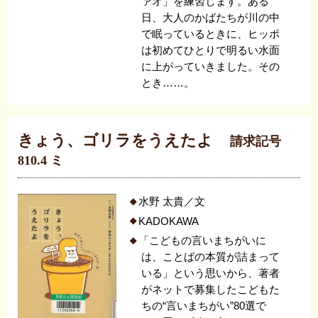
ァオ」を練習します。ある
日、大人のかばたちが川の中
で眠っているときに、ヒッポ
は初めてひとりで明るい水面
に上がっていきました。その
とき……。
きょう、ゴリラをうえたよ
請求記号
810.4 ミ
水野 太貴／文
KADOKAWA
「こどもの言いまちがいに
は、ことばの本質が詰まって
いる」という思いから、著者
がネットで募集したこどもた
ちの“言いまちがい”80選で