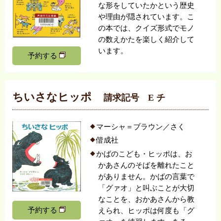
な形をしていたかという歴史
や理由が隠されています。こ
の本では、クイズ形式でモノ
の数えかたを楽しく紹介して
います。
予約する
ちいさなヒッポ
請求記号 E チ
マーシャ＝ブラウン／さく
偕成社
かばのこども・ヒッポは、お
かあさんのそばを離れたこと
がありません。かばの言葉で
「グァオ」と叫ぶことが大切
なことを、おかあさんから教
予約する
えられ、ヒッポは何度も「グ