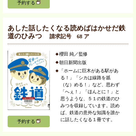
予約する
あした話したくなる読めばはかせだ鉄
道のひみつ
請求記号 68 ア
櫻田 純／監修
朝日新聞出版
「ホームに巨木がある駅があ
る！」「シカは線路を舐
（な）める！」など、思わず
「へぇ！」「ほんとに！」と
思うような、５１の鉄道のひ
みつを収録しています。読め
ば、鉄道の意外な知識を誰か
に話したくなる１冊です。
予約する