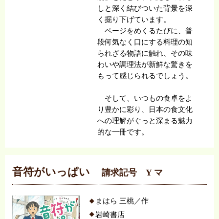
しと深く結びついた背景を深
く掘り下げています。
ページをめくるたびに、普
段何気なく口にする料理の知
られざる物語に触れ、その味
わいや調理法が新鮮な驚きを
もって感じられるでしょう。
そして、いつもの食卓をよ
り豊かに彩り、日本の食文化
への理解がぐっと深まる魅力
的な一冊です。
音符がいっぱい
請求記号 Y マ
まはら 三桃／作
岩崎書店