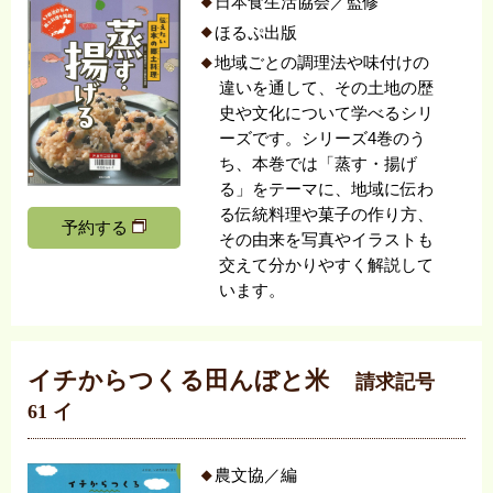
日本食生活協会／監修
ほるぷ出版
地域ごとの調理法や味付けの
違いを通して、その土地の歴
史や文化について学べるシリ
ーズです。シリーズ4巻のう
ち、本巻では「蒸す・揚げ
る」をテーマに、地域に伝わ
る伝統料理や菓子の作り方、
予約する
その由来を写真やイラストも
交えて分かりやすく解説して
います。
イチからつくる田んぼと米
請求記号
61 イ
農文協／編