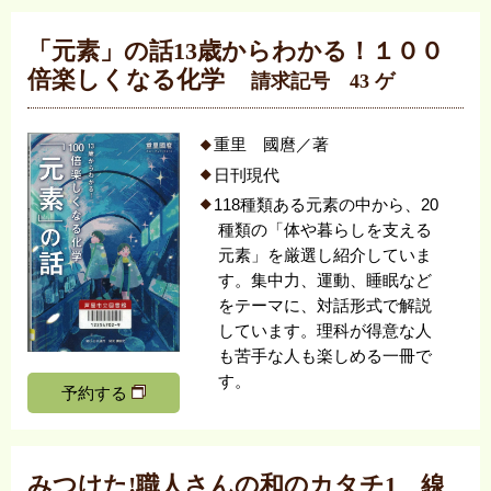
「元素」の話13歳からわかる！１００
倍楽しくなる化学
請求記号 43 ゲ
重里 國麿／著
日刊現代
118種類ある元素の中から、20
種類の「体や暮らしを支える
元素」を厳選し紹介していま
す。集中力、運動、睡眠など
をテーマに、対話形式で解説
しています。理科が得意な人
も苦手な人も楽しめる一冊で
す。
予約する
みつけた!職人さんの和のカタチ1 線