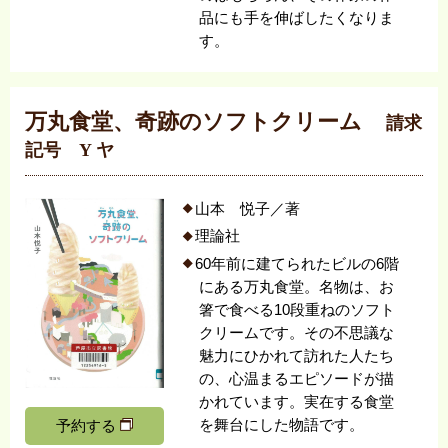
品にも手を伸ばしたくなりま
す。
万丸食堂、奇跡のソフトクリーム
請求
記号 Y ヤ
山本 悦子／著
理論社
60年前に建てられたビルの6階
にある万丸食堂。名物は、お
箸で食べる10段重ねのソフト
クリームです。その不思議な
魅力にひかれて訪れた人たち
の、心温まるエピソードが描
かれています。実在する食堂
を舞台にした物語です。
予約する