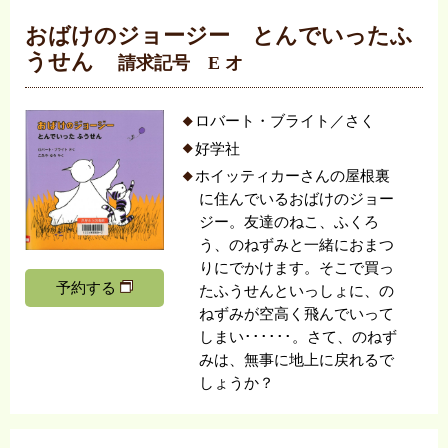
おばけのジョージー とんでいったふ
うせん
請求記号 E オ
ロバート・ブライト／さく
好学社
ホイッティカーさんの屋根裏
に住んでいるおばけのジョー
ジー。友達のねこ、ふくろ
う、のねずみと一緒におまつ
りにでかけます。そこで買っ
予約する
たふうせんといっしょに、の
ねずみが空高く飛んでいって
しまい･･････。さて、のねず
みは、無事に地上に戻れるで
しょうか？