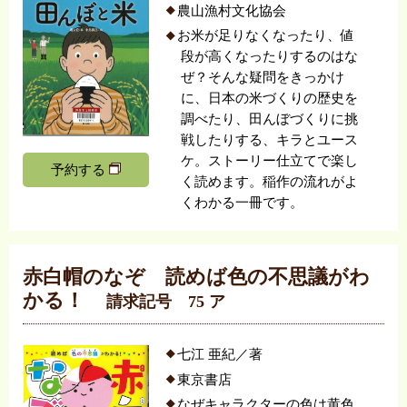
農山漁村文化協会
お米が足りなくなったり、値
段が高くなったりするのはな
ぜ？そんな疑問をきっかけ
に、日本の米づくりの歴史を
調べたり、田んぼづくりに挑
戦したりする、キラとユース
ケ。ストーリー仕立てで楽し
予約する
く読めます。稲作の流れがよ
くわかる一冊です。
赤白帽のなぞ 読めば色の不思議がわ
かる！
請求記号 75 ア
七江 亜紀／著
東京書店
なぜキャラクターの色は黄色